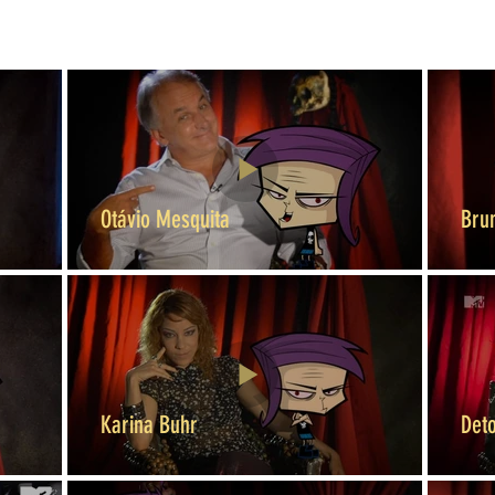
Otávio Mesquita
Bru
Karina Buhr
Det