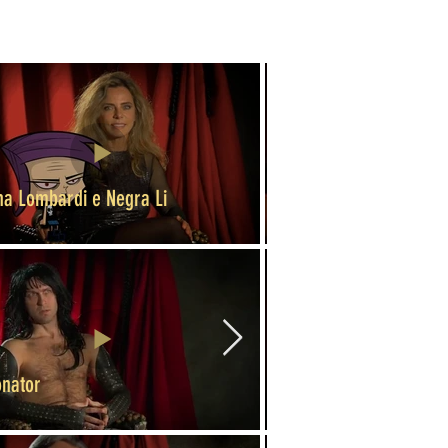
na Lombardi e Negra Li
Brothers Of Brazil
onator
Oscar Schmidt